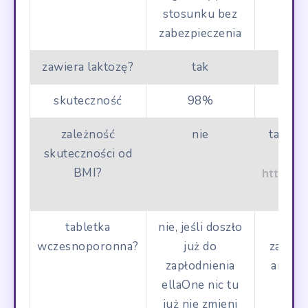
stosunku bez
zabezpieczenia
zawiera laktozę?
tak
skuteczność
98%
zależność
nie
tak, p
skuteczności od
się
BMI?
https:/
tabletka
nie, jeśli doszło
ni
wczesnoporonna?
już do
zapłod
zapłodnienia
ani Liv
ellaOne nic tu
już nie zmieni