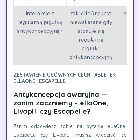
interakcje z
tak, elleOne jest
nie, E
regularną pigułką
niewskazana gdy
nie 
antykoncepcyjną?
stosuje się
regularną
pigułkę
antykoncepcyjną
ZESTAWIENIE GŁÓWNYCH CECH TABLETEK
ELLAONE I ESCAPELLE
Antykoncepcja awaryjna —
zanim zaczniemy –
ellaOne,
Livopill czy Escapelle?
Zanim odpowiesz sobie na pytanie ellaOne,
Escapelle czy Livopill, musisz wiedzieć, że