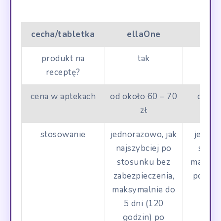
cecha/tabletka
ellaOne
Esc
produkt na
tak
receptę?
cena w aptekach
od około 60 – 70
około 
zł
stosowanie
jednorazowo, jak
jednor
najszybciej po
stosu
stosunku bez
maksyma
zabezpieczenia,
po sto
maksymalnie do
5 dni (120
godzin) po