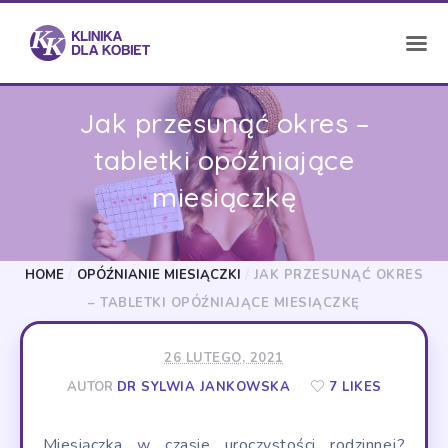
Jak przesunąć okres –
tabletki opóźniające
miesiączkę
HOME
/
OPÓŹNIANIE MIESIĄCZKI
/
JAK PRZESUNĄĆ OKRES
– TABLETKI OPÓŹNIAJĄCE MIESIĄCZKĘ
26 LUTEGO, 2021
AUTOR
DR SYLWIA JANKOWSKA
7 LIKES
Miesiączka w czasie uroczystości rodzinnej?