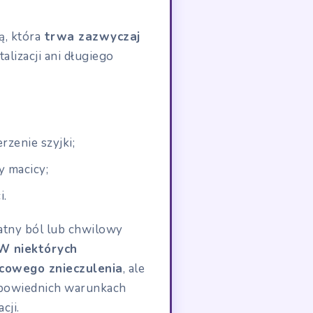
ą, która
trwa zazwyczaj
alizacji ani długiego
rzenie szyjki;
y macicy;
i.
atny ból lub chwilowy
 niektórych
cowego znieczulenia
, ale
odpowiednich warunkach
cji.