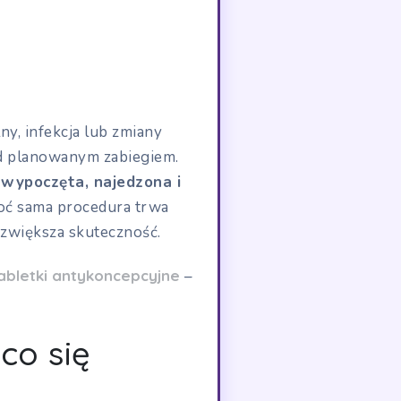
ny, infekcja lub zmiany
ed planowanym zabiegiem.
a wypoczęta, najedzona i
oć sama procedura trwa
 zwiększa skuteczność.
abletki antykoncepcyjne
–
co się