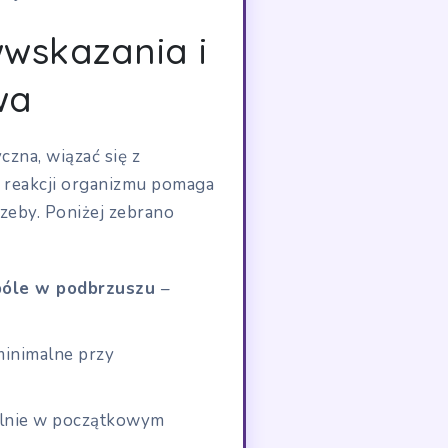
wwskazania i
wa
czna, wiązać się z
 reakcji organizmu pomaga
zeby. Poniżej zebrano
 bóle w podbrzuszu
–
minimalne przy
ólnie w początkowym