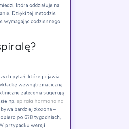
iedzi, która oddziałuje na
nie. Dzięki tej metodzie
nie wymagając codziennego
piralę?
a
szych pytań, które pojawia
o wkładkę wewnątrzmaciczną
liniczne zalecenia sugerują
sie np.
spirala hormonalna
 bywa bardziej złożona –
dopiero po 6?8 tygodniach,
 W przypadku wersji