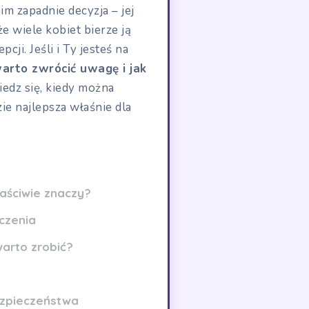
m zapadnie decyzja – jej
e wiele kobiet bierze ją
i. Jeśli i Ty jesteś na
arto zwrócić uwagę i jak
iedz się, kiedy można
ie najlepsza właśnie dla
łaściwie znaczy?
czenia
warto zrobić?
ezpieczeństwa