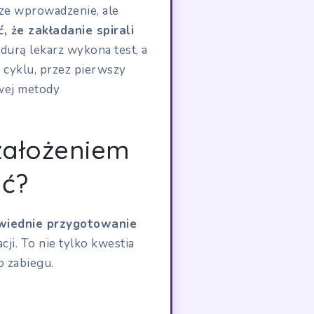
ze wprowadzenie, ale
 że zakładanie spirali
durą lekarz wykona test, a
 cyklu, przez pierwszy
wej metody
założeniem
ić?
owiednie przygotowanie
ji. To nie tylko kwestia
o zabiegu.