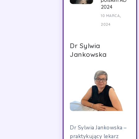
polskim AD
2024
10 MARCA,
2024
Dr Sylwia
Jankowska
Dr Sylwia Jankowska –
praktykujący lekarz