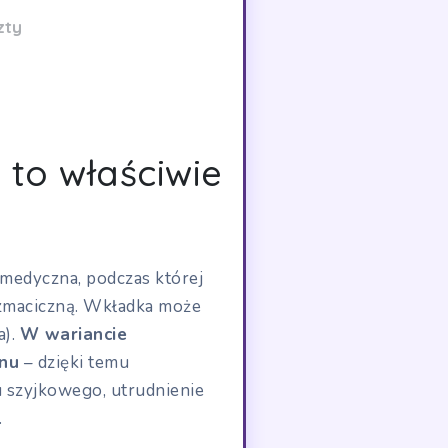
zty
 to właściwie
 medyczna, podczas której
zmaciczną. Wkładka może
a).
W wariancie
nu
– dzięki temu
u szyjkowego, utrudnienie
.