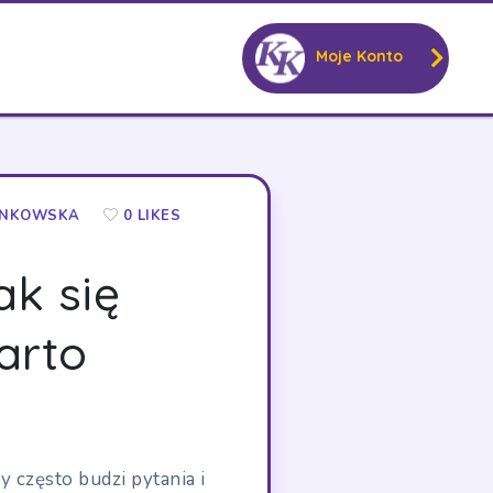
Moje Konto
ANKOWSKA
0 LIKES
ak się
arto
y często budzi pytania i