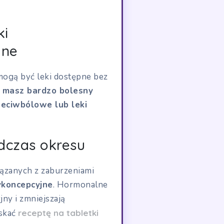
ki
lne
mogą być leki dostępne bez
i masz bardzo bolesny
rzeciwbólowe lub leki
dczas okresu
ązanych z zaburzeniami
ykoncepcyjne
. Hormonalne
ny i zmniejszają
yskać
receptę na tabletki