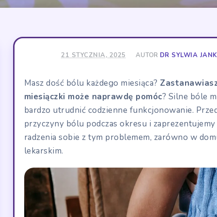
21 STYCZNIA, 2025
AUTOR
DR SYLWIA JA
Masz dość bólu każdego miesiąca?
Zastanawiasz 
miesiączki może naprawdę pomóc
? Silne bóle 
bardzo utrudnić codzienne funkcjonowanie. Prze
przyczyny bólu podczas okresu i zaprezentujemy
radzenia sobie z tym problemem, zarówno w domu,
lekarskim.