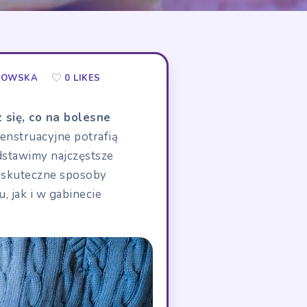
NKOWSKA
0 LIKES
się, co na bolesne
menstruacyjne potrafią
dstawimy najczęstsze
 skuteczne sposoby
 jak i w gabinecie