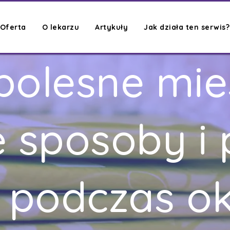
Oferta
O lekarzu
Artykuły
Jak działa ten serwis?
bolesne mies
 sposoby i
 podczas o