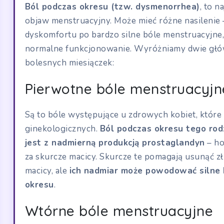
Ból podczas okresu (tzw. dysmenorrhea)
, to n
objaw menstruacyjny. Może mieć różne nasilenie
dyskomfortu po bardzo silne bóle menstruacyjne,
normalne funkcjonowanie. Wyróżniamy dwie głó
bolesnych miesiączek:
Pierwotne bóle menstruacyjn
Są to bóle występujące u zdrowych kobiet, któr
ginekologicznych.
Ból podczas okresu tego rodz
jest z nadmierną produkcją prostaglandyn
– ho
za skurcze macicy. Skurcze te pomagają usunąć 
macicy, ale
ich nadmiar może powodować silne 
okresu
.
Wtórne bóle menstruacyjne