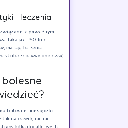
ki i leczenia
ą związane z poważnymi
wa, taka jak USG lub
 wymagają leczenia
że skutecznie wyeliminować
 bolesne
wiedzieć?
a bolesne miesiączki,
ż tak naprawdę nic nie
waliśmy kilka dodatkowych