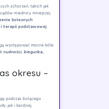
ących schorzeń, takich jak
rządów miednicy mniejszej
zenie bolesnych
 i terapii podstawowej
ogą występować mocne bóle
ak
nudności, biegunka,
as okresu –
lgę podczas bolącego
, jak i bardziej