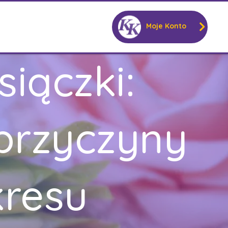
Moje Konto
iączki:
 przyczyny
kresu